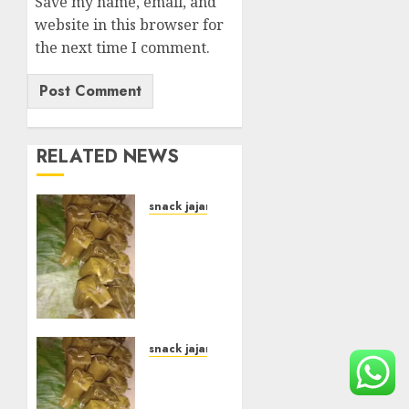
Save my name, email, and
website in this browser for
the next time I comment.
RELATED NEWS
snack jajanan pasar
Terima
Pesanan
Arem-
Arem
di kota
JOGJAKARTA
snack jajanan pasar
OCTOBER
Terima
9, 2025
Pesanan
0