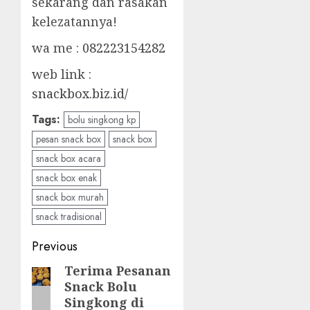
sekarang dan rasakan
kelezatannya!
wa me :
082223154282
web link :
snackbox.biz.id/
Tags:
bolu singkong kp
pesan snack box
snack box
snack box acara
snack box enak
snack box murah
snack tradisional
Post
Previous
navigation
Terima Pesanan
Previous
Snack Bolu
post:
Singkong di