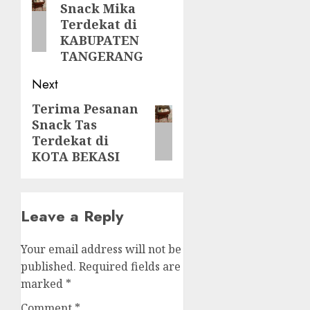
Snack Mika
post:
Terdekat di
KABUPATEN
TANGERANG
Next
Terima Pesanan
Next
Snack Tas
post:
Terdekat di
KOTA BEKASI
Leave a Reply
Your email address will not be
published.
Required fields are
marked
*
Comment
*