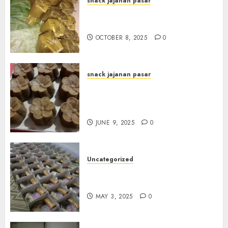
snack jajanan pasar
Terima Pesanan Arem-Arem
di Gowongan JOGJAKARTA
OCTOBER 8, 2025
0
snack jajanan pasar
Terima Pesanan Snack
Jajanan Pasar Terdekat di
Janti
JUNE 9, 2025
0
Uncategorized
Terima Pesanan Snack Box
Terdekat di Gowok
MAY 3, 2025
0