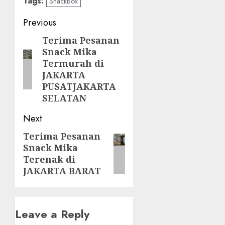
Tags:
SnackBox
Post
Previous
navigation
Terima Pesanan
Previous
Snack Mika
post:
Termurah di
JAKARTA
PUSATJAKARTA
SELATAN
Next
Terima Pesanan
Next
Snack Mika
post:
Terenak di
JAKARTA BARAT
Leave a Reply