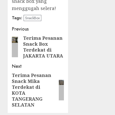
snack box yang
menggugah selera!
Tags:
SnackBox
Post
Previous
navigation
Terima Pesanan
Previous
Snack Box
post:
Terdekat di
JAKARTA UTARA
Next
Terima Pesanan
Next
Snack Mika
post:
Terdekat di
KOTA
TANGERANG
SELATAN