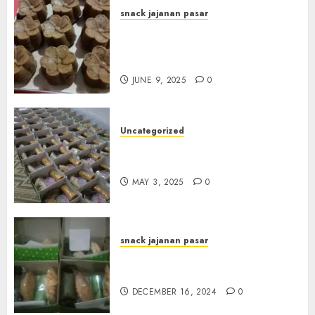
snack jajanan pasar
Terima Pesanan Snack
Jajanan Pasar Terdekat di
Janti
JUNE 9, 2025
0
Uncategorized
Terima Pesanan Snack Box
Terdekat di Gowok
MAY 3, 2025
0
snack jajanan pasar
Terima Pesanan Snack Box di
Sleman
DECEMBER 16, 2024
0