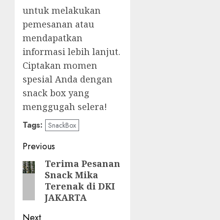
untuk melakukan
pemesanan atau
mendapatkan
informasi lebih lanjut.
Ciptakan momen
spesial Anda dengan
snack box yang
menggugah selera!
Tags:
SnackBox
Post
Previous
navigation
Terima Pesanan
Previous
Snack Mika
post:
Terenak di DKI
JAKARTA
Next