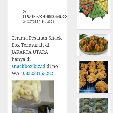
SBFLASHMACHINE@GMAIL.COM
OCTOBER 14, 2024
Terima Pesanan Snack
Box Termurah di
JAKARTA UTARA
hanya di
snackbox.biz.id
di no
WA :
082223153282