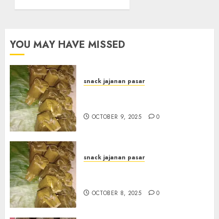
di
BOGOR
OCTOBER
YOU MAY HAVE MISSED
14, 2024
0
snack jajanan pasar
Terima Pesanan Arem-Arem
di kota JOGJAKARTA
OCTOBER 9, 2025
0
snack jajanan pasar
Terima Pesanan Arem-Arem
di Gowongan JOGJAKARTA
OCTOBER 8, 2025
0