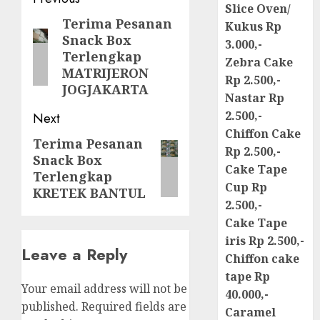
Post
Slice Oven/
navigation
Terima Pesanan
Previous
Kukus Rp
Snack Box
post:
3.000,-
Terlengkap
Zebra Cake
MATRIJERON
Rp 2.500,-
JOGJAKARTA
Nastar Rp
2.500,-
Next
Chiffon Cake
Terima Pesanan
Next
Rp 2.500,-
Snack Box
post:
Cake Tape
Terlengkap
Cup Rp
KRETEK BANTUL
2.500,-
Cake Tape
iris Rp 2.500,-
Leave a Reply
Chiffon cake
tape Rp
Your email address will not be
40.000,-
published.
Required fields are
Caramel