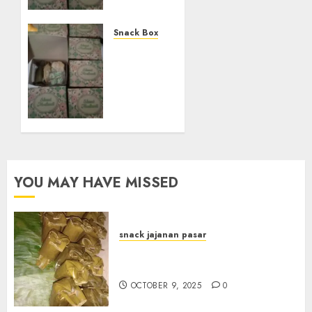
Termurah
di
KOTA
Snack Box
BEKASI
Terima
Pesanan
OCTOBER
Snack
14, 2024
Mika
0
Termurah
di
BOGOR
OCTOBER
YOU MAY HAVE MISSED
14, 2024
0
snack jajanan pasar
Terima Pesanan Arem-Arem
di kota JOGJAKARTA
OCTOBER 9, 2025
0