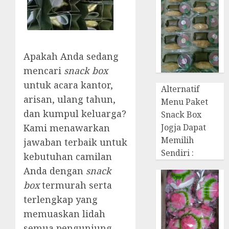
Apakah Anda sedang
mencari
snack box
untuk acara kantor,
Alternatif
arisan, ulang tahun,
Menu Paket
dan kumpul keluarga?
Snack Box
Jogja Dapat
Kami menawarkan
Memilih
jawaban terbaik untuk
Sendiri :
kebutuhan camilan
Anda dengan
snack
box
termurah serta
terlengkap yang
memuaskan lidah
semua pengunjung