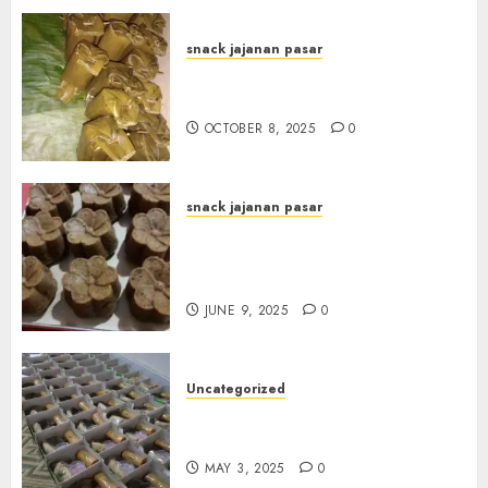
snack jajanan pasar
Terima Pesanan Arem-Arem
di Gowongan JOGJAKARTA
OCTOBER 8, 2025
0
snack jajanan pasar
Terima Pesanan Snack
Jajanan Pasar Terdekat di
Janti
JUNE 9, 2025
0
Uncategorized
Terima Pesanan Snack Box
Terdekat di Gowok
MAY 3, 2025
0