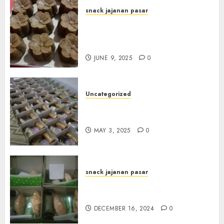
snack jajanan pasar
Terima Pesanan Snack
Jajanan Pasar Terdekat di
Janti
JUNE 9, 2025
0
Uncategorized
Terima Pesanan Snack Box
Terdekat di Gowok
MAY 3, 2025
0
snack jajanan pasar
Terima Pesanan Snack Box di
Sleman
DECEMBER 16, 2024
0