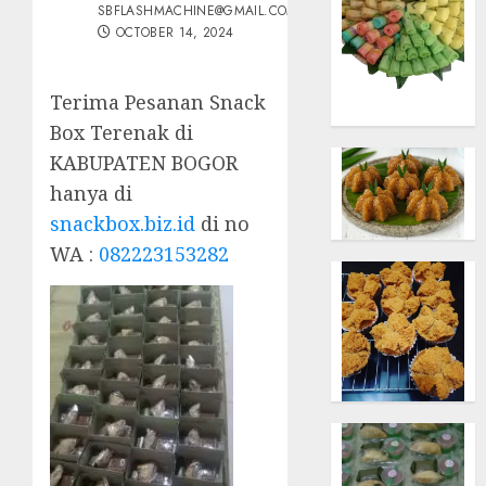
SBFLASHMACHINE@GMAIL.COM
OCTOBER 14, 2024
Terima Pesanan Snack
Box Terenak di
KABUPATEN BOGOR
hanya di
snackbox.biz.id
di no
WA :
082223153282