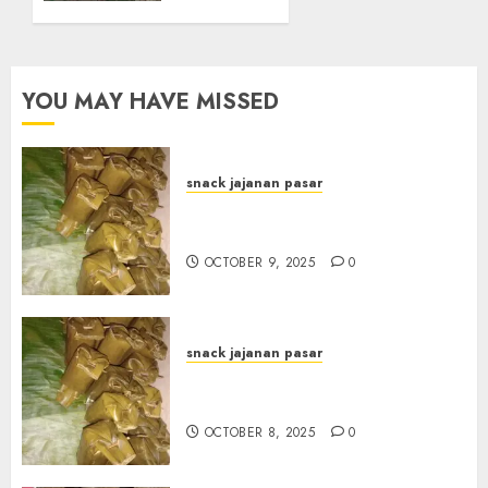
di
BOGOR
OCTOBER
YOU MAY HAVE MISSED
14, 2024
0
snack jajanan pasar
Terima Pesanan Arem-Arem
di kota JOGJAKARTA
OCTOBER 9, 2025
0
snack jajanan pasar
Terima Pesanan Arem-Arem
di Gowongan JOGJAKARTA
OCTOBER 8, 2025
0