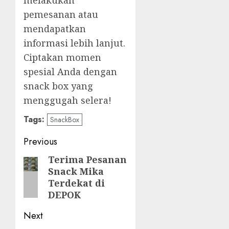
melakukan
pemesanan atau
mendapatkan
informasi lebih lanjut.
Ciptakan momen
spesial Anda dengan
snack box yang
menggugah selera!
Tags:
SnackBox
Post
Previous
navigation
Terima Pesanan
Previous
Snack Mika
post:
Terdekat di
DEPOK
Next