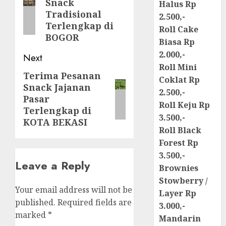
Snack
Halus Rp
post:
Tradisional
2.500,-
Terlengkap di
Roll Cake
BOGOR
Biasa Rp
2.000,-
Next
Roll Mini
Terima Pesanan
Next
Coklat Rp
Snack Jajanan
post:
2.500,-
Pasar
Roll Keju Rp
Terlengkap di
3.500,-
KOTA BEKASI
Roll Black
Forest Rp
3.500,-
Leave a Reply
Brownies
Stowberry /
Your email address will not be
Layer Rp
published.
Required fields are
3.000,-
marked
*
Mandarin