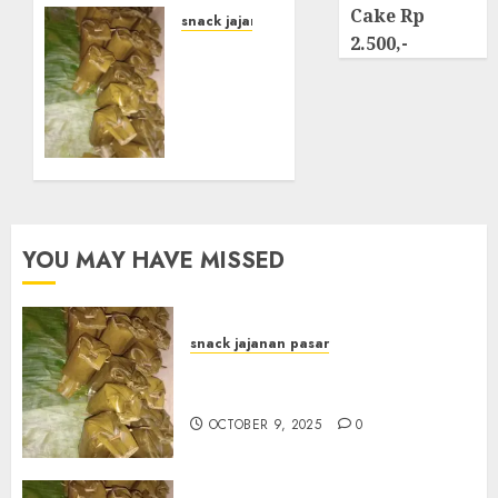
Cake Rp
snack jajanan pasar
2.500,-
OCTOBER
Terima
9, 2025
Pesanan
0
Arem-
Arem
di
Gowongan
JOGJAKARTA
OCTOBER
YOU MAY HAVE MISSED
8, 2025
0
snack jajanan pasar
Terima Pesanan Arem-Arem
di kota JOGJAKARTA
OCTOBER 9, 2025
0