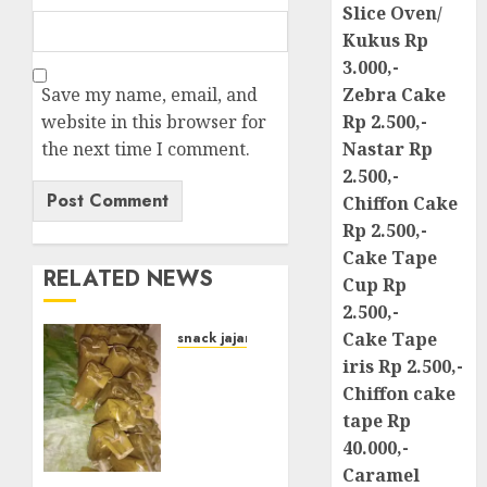
Slice Oven/
Kukus Rp
3.000,-
Save my name, email, and
Zebra Cake
website in this browser for
Rp 2.500,-
the next time I comment.
Nastar Rp
2.500,-
Chiffon Cake
Rp 2.500,-
Cake Tape
RELATED NEWS
Cup Rp
2.500,-
Cake Tape
snack jajanan pasar
Terima
iris Rp 2.500,-
Pesanan
Chiffon cake
Arem-
tape Rp
Arem
40.000,-
di kota
Caramel
JOGJAKARTA