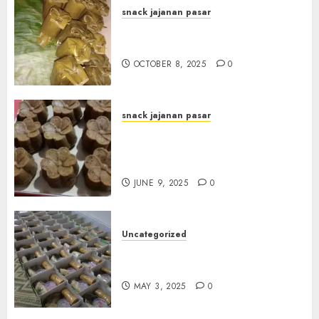
snack jajanan pasar
Terima Pesanan Arem-Arem
di Gowongan JOGJAKARTA
OCTOBER 8, 2025
0
snack jajanan pasar
Terima Pesanan Snack
Jajanan Pasar Terdekat di
Janti
JUNE 9, 2025
0
Uncategorized
Terima Pesanan Snack Box
Terdekat di Gowok
MAY 3, 2025
0