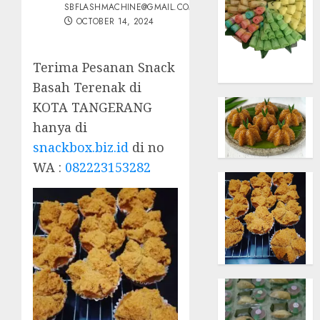
SBFLASHMACHINE@GMAIL.COM
OCTOBER 14, 2024
Terima Pesanan Snack
Basah Terenak di
KOTA TANGERANG
hanya di
snackbox.biz.id
di no
WA :
082223153282