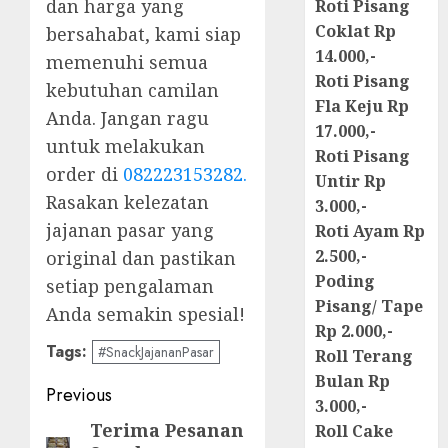
dan harga yang
Roti Pisang
Coklat Rp
bersahabat, kami siap
14.000,-
memenuhi semua
Roti Pisang
kebutuhan camilan
Fla Keju Rp
Anda. Jangan ragu
17.000,-
untuk melakukan
Roti Pisang
order di
082223153282.
Untir Rp
Rasakan kelezatan
3.000,-
jajanan pasar yang
Roti Ayam Rp
2.500,-
original dan pastikan
Poding
setiap pengalaman
Pisang/ Tape
Anda semakin spesial!
Rp 2.000,-
Tags:
#SnackJajananPasar
Roll Terang
Bulan Rp
Post
Previous
3.000,-
navigation
Terima Pesanan
Previous
Roll Cake