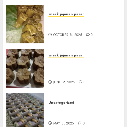
snack jajanan pasar
Terima Pesanan Arem-Arem
di Gowongan JOGJAKARTA
OCTOBER 8, 2025
0
snack jajanan pasar
Terima Pesanan Snack
Jajanan Pasar Terdekat di
Janti
JUNE 9, 2025
0
Uncategorized
Terima Pesanan Snack Box
Terdekat di Gowok
MAY 3, 2025
0