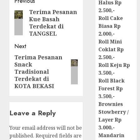
Post
Previous
Halus Rp
navigation
2.500,-
Terima Pesanan
Previous
Roll Cake
Kue Basah
post:
Terdekat di
Biasa Rp
TANGSEL
2.000,-
Roll Mini
Next
Coklat Rp
Terima Pesanan
Next
2.500,-
Snack
Roll Keju Rp
post:
Tradisional
3.500,-
Terdekat di
Roll Black
KOTA BEKASI
Forest Rp
3.500,-
Brownies
Leave a Reply
Stowberry /
Layer Rp
3.000,-
Your email address will not be
Mandarin
published.
Required fields are