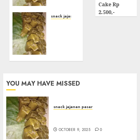
di kota
Cake Rp
JOGJAKARTA
2.500,-
snack jajanan pasar
OCTOBER
Terima
9, 2025
Pesanan
0
Arem-
Arem
di
Gowongan
JOGJAKARTA
OCTOBER
YOU MAY HAVE MISSED
8, 2025
0
snack jajanan pasar
Terima Pesanan Arem-Arem
di kota JOGJAKARTA
OCTOBER 9, 2025
0