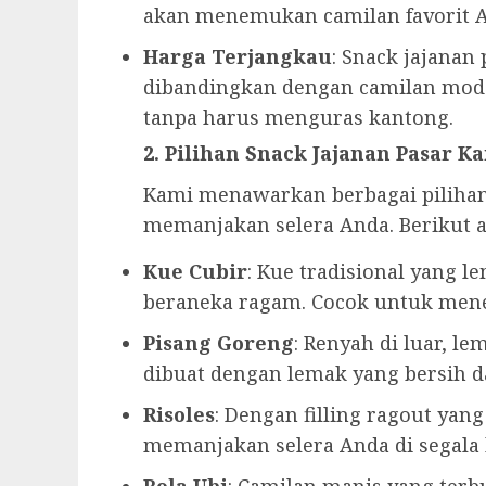
akan menemukan camilan favorit 
Harga Terjangkau
: Snack jajana
dibandingkan dengan camilan mode
tanpa harus menguras kantong.
2. Pilihan Snack Jajanan Pasar K
Kami menawarkan berbagai pilihan 
memanjakan selera Anda. Berikut a
Kue Cubir
: Kue tradisional yang l
beraneka ragam. Cocok untuk mene
Pisang Goreng
: Renyah di luar, l
dibuat dengan lemak yang bersih 
Risoles
: Dengan filling ragout yang
memanjakan selera Anda di segala
Bola Ubi
: Camilan manis yang terb