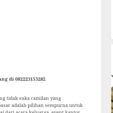
ang di 082223153282
ang tidak suka camilan yang
pasar adalah pilihan sempurna untuk
 dari acara keluarga, event kantor,