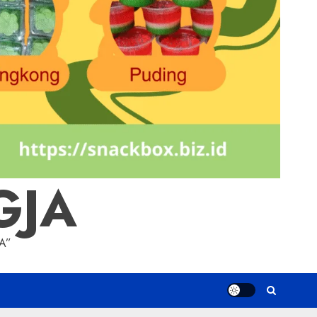
GJA
A”