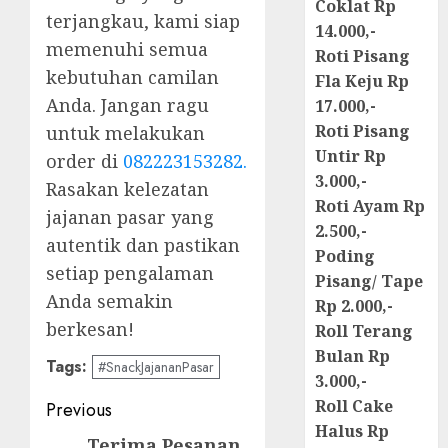
Coklat Rp
terjangkau, kami siap
14.000,-
memenuhi semua
Roti Pisang
kebutuhan camilan
Fla Keju Rp
Anda. Jangan ragu
17.000,-
Roti Pisang
untuk melakukan
Untir Rp
order di
082223153282.
3.000,-
Rasakan kelezatan
Roti Ayam Rp
jajanan pasar yang
2.500,-
autentik dan pastikan
Poding
setiap pengalaman
Pisang/ Tape
Anda semakin
Rp 2.000,-
berkesan!
Roll Terang
Bulan Rp
Tags:
#SnackJajananPasar
3.000,-
Post
Roll Cake
Previous
Halus Rp
navigation
Terima Pesanan
Previous