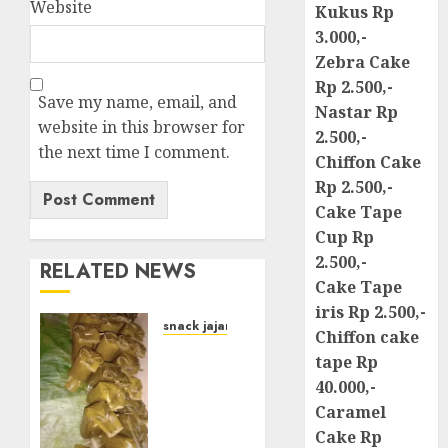
Website
Kukus Rp
3.000,-
Zebra Cake
Rp 2.500,-
Save my name, email, and
Nastar Rp
website in this browser for
2.500,-
the next time I comment.
Chiffon Cake
Rp 2.500,-
Cake Tape
Cup Rp
2.500,-
RELATED NEWS
Cake Tape
iris Rp 2.500,-
snack jajanan pasar
Chiffon cake
Terima
tape Rp
Pesanan
40.000,-
Arem-
Caramel
Arem
Cake Rp
di kota