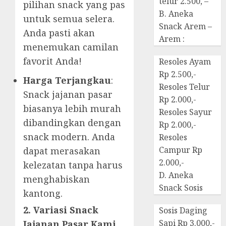
telur 2.500, –
pilihan snack yang pas
B. Aneka
untuk semua selera.
Snack Arem –
Anda pasti akan
Arem :
menemukan camilan
favorit Anda!
Resoles Ayam
Rp 2.500,-
Harga Terjangkau
:
Resoles Telur
Snack jajanan pasar
Rp 2.000,-
biasanya lebih murah
Resoles Sayur
dibandingkan dengan
Rp 2.000,-
snack modern. Anda
Resoles
Campur Rp
dapat merasakan
2.000,-
kelezatan tanpa harus
D. Aneka
menghabiskan
Snack Sosis
kantong.
2. Variasi Snack
Sosis Daging
Sapi Rp 3.000,-
Jajanan Pasar Kami