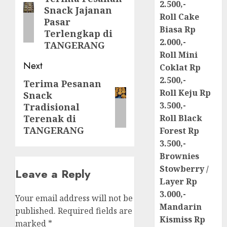
2.500,-
Snack Jajanan
post:
Roll Cake
Pasar
Biasa Rp
Terlengkap di
2.000,-
TANGERANG
Roll Mini
Next
Coklat Rp
2.500,-
Terima Pesanan
Next
Roll Keju Rp
Snack
post:
3.500,-
Tradisional
Terenak di
Roll Black
TANGERANG
Forest Rp
3.500,-
Brownies
Stowberry /
Leave a Reply
Layer Rp
3.000,-
Your email address will not be
Mandarin
published.
Required fields are
Kismiss Rp
marked
*