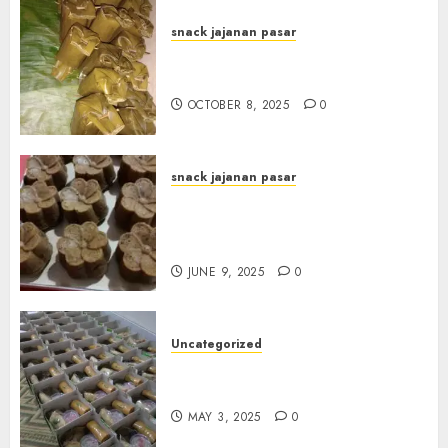
snack jajanan pasar
Terima Pesanan Arem-Arem
di Gowongan JOGJAKARTA
OCTOBER 8, 2025
0
snack jajanan pasar
Terima Pesanan Snack
Jajanan Pasar Terdekat di
Janti
JUNE 9, 2025
0
Uncategorized
Terima Pesanan Snack Box
Terdekat di Gowok
MAY 3, 2025
0