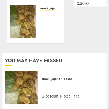
JOGJAKARTA
2.500,-
snack jajanan pasar
OCTOBER
Terima
9, 2025
Pesanan
0
Arem-
Arem
di
Gowongan
JOGJAKARTA
OCTOBER
YOU MAY HAVE MISSED
8, 2025
0
snack jajanan pasar
Terima Pesanan Arem-Arem
di kota JOGJAKARTA
OCTOBER 9, 2025
0