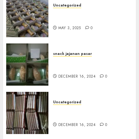
Uncategorized
Terima Pesanan Snack Box
Terdekat di Gowok
MAY 3, 2025
0
snack jajanan pasar
Terima Pesanan Snack Box di
Sleman
DECEMBER 16, 2024
0
Uncategorized
Terima Pesanan Snack Kue
Lapis di Gunungkidul
DECEMBER 16, 2024
0