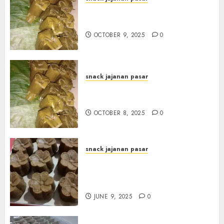
Terima Pesanan Arem-Arem
di kota JOGJAKARTA
OCTOBER 9, 2025
0
snack jajanan pasar
Terima Pesanan Arem-Arem
di Gowongan JOGJAKARTA
OCTOBER 8, 2025
0
snack jajanan pasar
Terima Pesanan Snack
Jajanan Pasar Terdekat di
Janti
JUNE 9, 2025
0