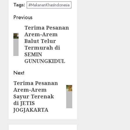
Tags:
#MakananKhasIndonesia
Post
Previous
navigation
Terima Pesanan
Previous
Arem-Arem
post:
Balut Telur
Termurah di
SEMIN
GUNUNGKIDUL
Next
Terima Pesanan
Next
Arem-Arem
post:
Sayur Terenak
di JETIS
JOGJAKARTA