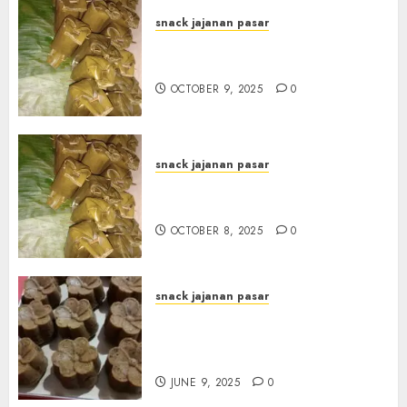
snack jajanan pasar
Terima Pesanan Arem-Arem
di kota JOGJAKARTA
OCTOBER 9, 2025
0
snack jajanan pasar
Terima Pesanan Arem-Arem
di Gowongan JOGJAKARTA
OCTOBER 8, 2025
0
snack jajanan pasar
Terima Pesanan Snack
Jajanan Pasar Terdekat di
Janti
JUNE 9, 2025
0