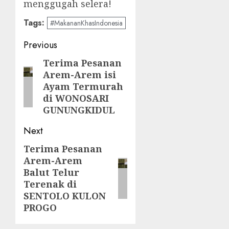
menggugah selera!
Tags:
#MakananKhasIndonesia
Post
Previous
navigation
Terima Pesanan
Previous
Arem-Arem isi
post:
Ayam Termurah
di WONOSARI
GUNUNGKIDUL
Next
Terima Pesanan
Next
Arem-Arem
post:
Balut Telur
Terenak di
SENTOLO KULON
PROGO