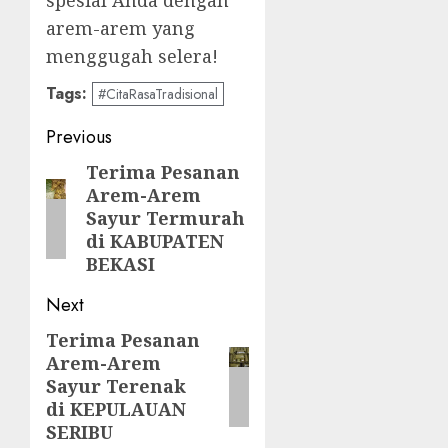
spesial Anda dengan
arem-arem yang
menggugah selera!
Tags:
#CitaRasaTradisional
Post
Previous
navigation
Terima Pesanan
Previous
Arem-Arem
post:
Sayur Termurah
di KABUPATEN
BEKASI
Next
Terima Pesanan
Next
Arem-Arem
post:
Sayur Terenak
di KEPULAUAN
SERIBU