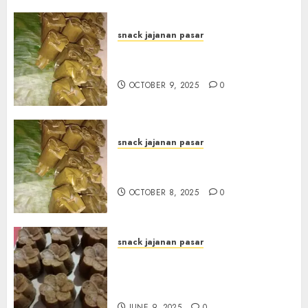
snack jajanan pasar
Terima Pesanan Arem-Arem
di kota JOGJAKARTA
OCTOBER 9, 2025
0
snack jajanan pasar
Terima Pesanan Arem-Arem
di Gowongan JOGJAKARTA
OCTOBER 8, 2025
0
snack jajanan pasar
Terima Pesanan Snack
Jajanan Pasar Terdekat di
Janti
JUNE 9, 2025
0