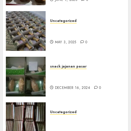
Uncategorized
Terima Pesanan Snack Box
Terdekat di Gowok
MAY 3, 2025
0
snack jajanan pasar
Terima Pesanan Snack Box di
Sleman
DECEMBER 16, 2024
0
Uncategorized
Terima Pesanan Snack Kue
Lapis di Gunungkidul