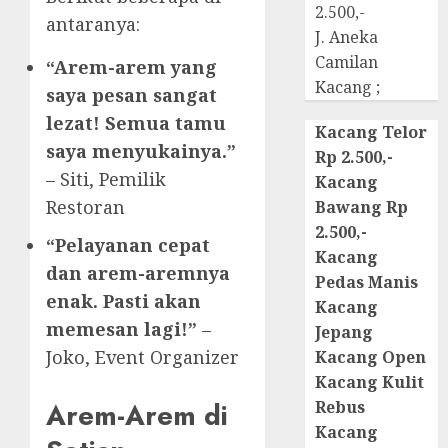
2.500,-
antaranya:
J. Aneka
Camilan
“Arem-arem yang
Kacang ;
saya pesan sangat
lezat! Semua tamu
Kacang Telor
saya menyukainya.”
Rp 2.500,-
– Siti, Pemilik
Kacang
Restoran
Bawang Rp
2.500,-
“Pelayanan cepat
Kacang
dan arem-aremnya
Pedas Manis
enak. Pasti akan
Kacang
memesan lagi!”
–
Jepang
Joko, Event Organizer
Kacang Open
Kacang Kulit
Arem-Arem di
Rebus
Kacang