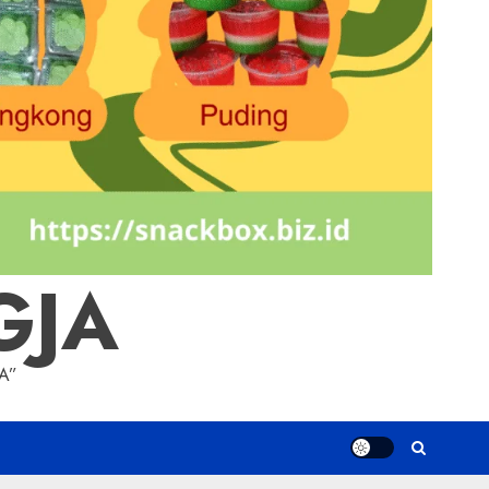
GJA
A”