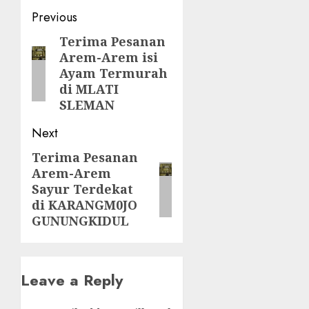
Post
Previous
navigation
Terima Pesanan
Previous
Arem-Arem isi
post:
Ayam Termurah
di MLATI
SLEMAN
Next
Terima Pesanan
Next
Arem-Arem
post:
Sayur Terdekat
di KARANGM0JO
GUNUNGKIDUL
Leave a Reply