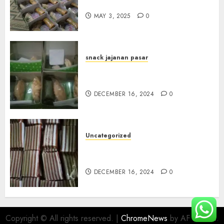
Terdekat di Gowok
MAY 3, 2025
0
snack jajanan pasar
Terima Pesanan Snack Box di
Sleman
DECEMBER 16, 2024
0
Uncategorized
Terima Pesanan Snack Kue
Lapis di Gunungkidul
DECEMBER 16, 2024
0
Copyright © All rights reserved.
|
ChromeNews
by AF themes.