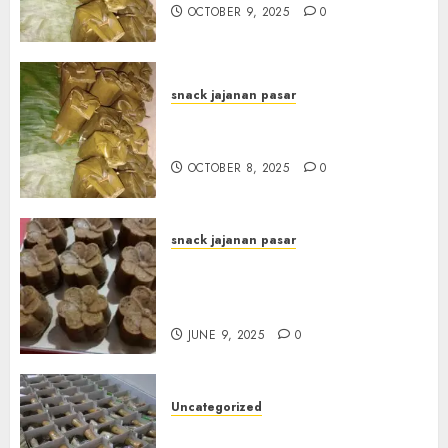
OCTOBER 9, 2025
0
snack jajanan pasar
Terima Pesanan Arem-Arem
di Gowongan JOGJAKARTA
OCTOBER 8, 2025
0
snack jajanan pasar
Terima Pesanan Snack
Jajanan Pasar Terdekat di
Janti
JUNE 9, 2025
0
Uncategorized
Terima Pesanan Snack Box