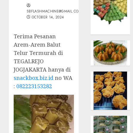
SBFLASHMACHINE@GMAIL.COM
OCTOBER 14, 2024
Terima Pesanan
Arem-Arem Balut
Telur Termurah di
TEGALREJO
JOGJAKARTA hanya di
snackbox.biz.id
no WA
:
082223153282