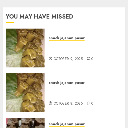
JOGJAKARTA
OCTOBER
YOU MAY HAVE MISSED
8, 2025
0
snack jajanan pasar
Terima Pesanan Arem-Arem
di kota JOGJAKARTA
OCTOBER 9, 2025
0
snack jajanan pasar
Terima Pesanan Arem-Arem
di Gowongan JOGJAKARTA
OCTOBER 8, 2025
0
snack jajanan pasar