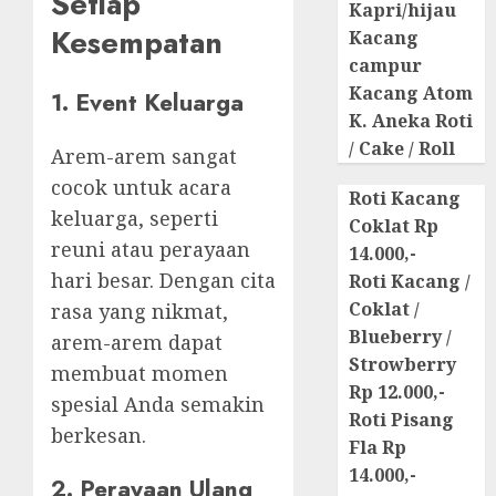
Setiap
Kapri/hijau
Kesempatan
Kacang
campur
Kacang Atom
1. Event Keluarga
K. Aneka Roti
/ Cake / Roll
Arem-arem sangat
cocok untuk acara
Roti Kacang
keluarga, seperti
Coklat Rp
reuni atau perayaan
14.000,-
hari besar. Dengan cita
Roti Kacang /
Coklat /
rasa yang nikmat,
Blueberry /
arem-arem dapat
Strowberry
membuat momen
Rp 12.000,-
spesial Anda semakin
Roti Pisang
berkesan.
Fla Rp
14.000,-
2. Perayaan Ulang