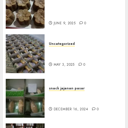
Terima Pesanan Snack
Jajanan Pasar Terdekat di
Janti
JUNE 9, 2025
0
Uncategorized
Terima Pesanan Snack Box
Terdekat di Gowok
MAY 3, 2025
0
snack jajanan pasar
Terima Pesanan Snack Box di
Sleman
DECEMBER 16, 2024
0