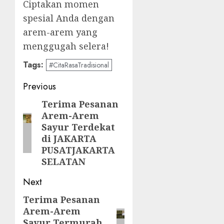
Ciptakan momen
spesial Anda dengan
arem-arem yang
menggugah selera!
Tags:
#CitaRasaTradisional
Post
Previous
navigation
Terima Pesanan
Previous
Arem-Arem
post:
Sayur Terdekat
di JAKARTA
PUSATJAKARTA
SELATAN
Next
Terima Pesanan
Next
Arem-Arem
post:
Sayur Termurah