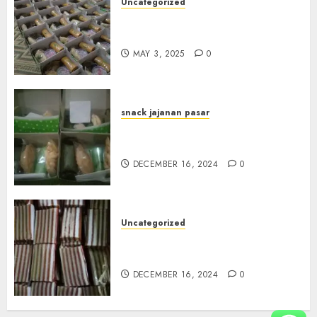
Uncategorized
Terima Pesanan Snack Box
Terdekat di Gowok
MAY 3, 2025
0
snack jajanan pasar
Terima Pesanan Snack Box di
Sleman
DECEMBER 16, 2024
0
Uncategorized
Terima Pesanan Snack Kue
Lapis di Gunungkidul
DECEMBER 16, 2024
0