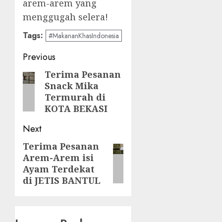
arem-arem yang
menggugah selera!
Tags:
#MakananKhasIndonesia
Post
Previous
navigation
Terima Pesanan
Previous
Snack Mika
post:
Termurah di
KOTA BEKASI
Next
Terima Pesanan
Next
Arem-Arem isi
post:
Ayam Terdekat
di JETIS BANTUL