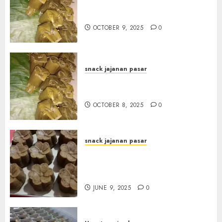
Terima Pesanan Arem-Arem
di kota JOGJAKARTA
OCTOBER 9, 2025
0
snack jajanan pasar
Terima Pesanan Arem-Arem
di Gowongan JOGJAKARTA
OCTOBER 8, 2025
0
snack jajanan pasar
Terima Pesanan Snack
Jajanan Pasar Terdekat di
Janti
JUNE 9, 2025
0