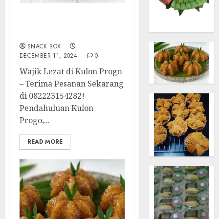
Terima Pesanan Snack
Wajik di Kulon Progo
SNACK BOX
DECEMBER 11, 2024
0
Wajik Lezat di Kulon Progo
– Terima Pesanan Sekarang
di 082223154282!
Pendahuluan Kulon
Progo,...
READ MORE