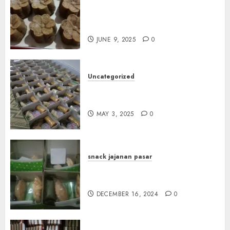
Terima Pesanan Snack
Jajanan Pasar Terdekat di
Janti
JUNE 9, 2025
0
Uncategorized
Terima Pesanan Snack Box
Terdekat di Gowok
MAY 3, 2025
0
snack jajanan pasar
Terima Pesanan Snack Box di
Sleman
DECEMBER 16, 2024
0