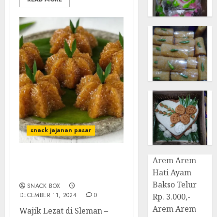
snack jajanan pasar
Arem Arem
Terima Pesanan Snack
Hati Ayam
Wajik di Sleman
Bakso Telur
SNACK BOX
DECEMBER 11, 2024
0
Rp. 3.000,-
Arem Arem
Wajik Lezat di Sleman –