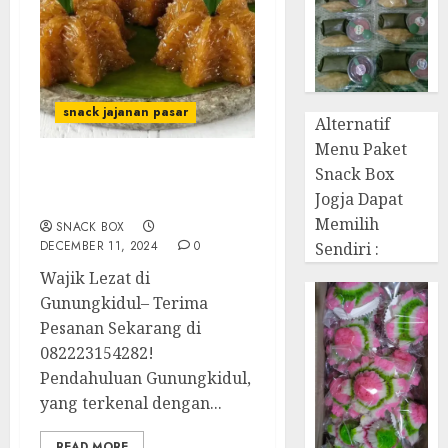
snack jajanan pasar
Alternatif
Menu Paket
Snack Box
Terima Pesanan Snack
Jogja Dapat
Wajik di Gunungkidul
Memilih
SNACK BOX
DECEMBER 11, 2024
0
Sendiri :
Wajik Lezat di
Gunungkidul– Terima
Pesanan Sekarang di
082223154282!
Pendahuluan Gunungkidul,
yang terkenal dengan...
READ MORE