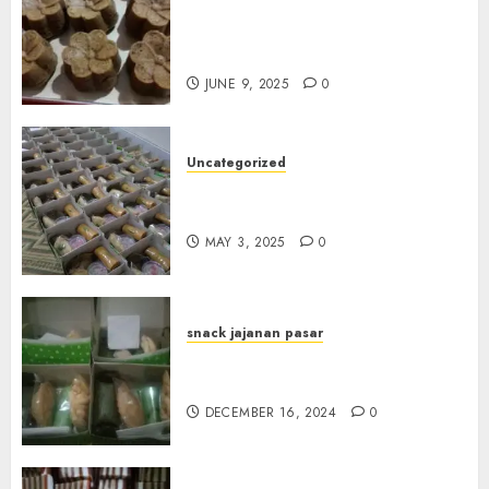
Terima Pesanan Snack
Jajanan Pasar Terdekat di
Janti
JUNE 9, 2025
0
Uncategorized
Terima Pesanan Snack Box
Terdekat di Gowok
MAY 3, 2025
0
snack jajanan pasar
Terima Pesanan Snack Box di
Sleman
DECEMBER 16, 2024
0