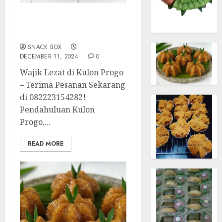
Terima Pesanan Snack
Wajik di Kulon Progo
SNACK BOX
DECEMBER 11, 2024
0
Wajik Lezat di Kulon Progo
– Terima Pesanan Sekarang
di 082223154282!
Pendahuluan Kulon
Progo,...
READ MORE