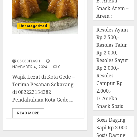
B. Aneka
Snack Arem –
Arem :
Uncategorized
Resoles Ayam
Rp 2.500,-
Resoles Telur
Terima Pesanan Snack
Rp 2.000,-
Wajik di Kota Gede
Resoles Sayur
CSOSBFLASH
NOVEMBER 4, 2024
0
Rp 2.000,-
Resoles
Wajik Lezat di Kota Gede –
Campur Rp
Terima Pesanan Sekarang
2.000,-
di 082223154282!
D. Aneka
Pendahuluan Kota Gede,...
Snack Sosis
READ MORE
Sosis Daging
Sapi Rp 3.000,-
Sosis Daging