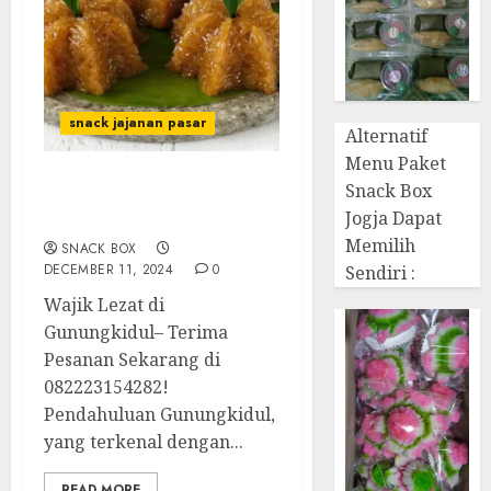
snack jajanan pasar
Alternatif
Menu Paket
Snack Box
Terima Pesanan Snack
Jogja Dapat
Wajik di Gunungkidul
Memilih
SNACK BOX
DECEMBER 11, 2024
0
Sendiri :
Wajik Lezat di
Gunungkidul– Terima
Pesanan Sekarang di
082223154282!
Pendahuluan Gunungkidul,
yang terkenal dengan...
READ MORE