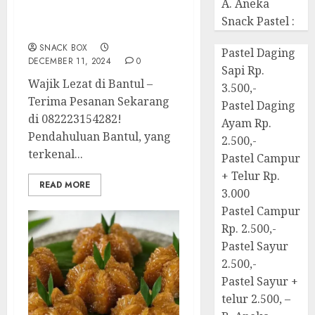
A. Aneka
Terima Pesanan Snack
Snack Pastel :
Wajik di Bantul
SNACK BOX
Pastel Daging
DECEMBER 11, 2024
0
Sapi Rp.
Wajik Lezat di Bantul –
3.500,-
Terima Pesanan Sekarang
Pastel Daging
di 082223154282!
Ayam Rp.
Pendahuluan Bantul, yang
2.500,-
terkenal...
Pastel Campur
+ Telur Rp.
READ MORE
3.000
Pastel Campur
Rp. 2.500,-
Pastel Sayur
2.500,-
Pastel Sayur +
telur 2.500, –