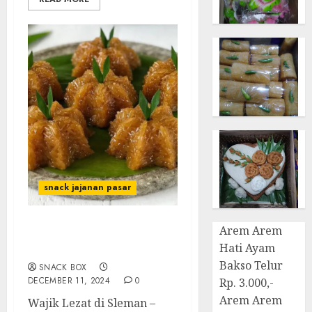
snack jajanan pasar
Arem Arem
Terima Pesanan Snack
Hati Ayam
Wajik di Sleman
Bakso Telur
SNACK BOX
DECEMBER 11, 2024
0
Rp. 3.000,-
Arem Arem
Wajik Lezat di Sleman –