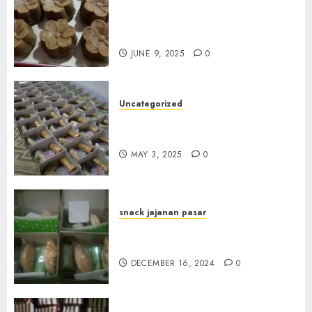
Terima Pesanan Snack
Jajanan Pasar Terdekat di
Janti
JUNE 9, 2025
0
Uncategorized
Terima Pesanan Snack Box
Terdekat di Gowok
MAY 3, 2025
0
snack jajanan pasar
Terima Pesanan Snack Box di
Sleman
DECEMBER 16, 2024
0