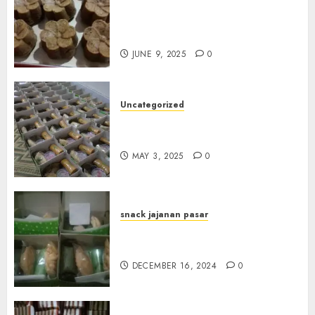
Terima Pesanan Snack
Jajanan Pasar Terdekat di
Janti
JUNE 9, 2025
0
Uncategorized
Terima Pesanan Snack Box
Terdekat di Gowok
MAY 3, 2025
0
snack jajanan pasar
Terima Pesanan Snack Box di
Sleman
DECEMBER 16, 2024
0